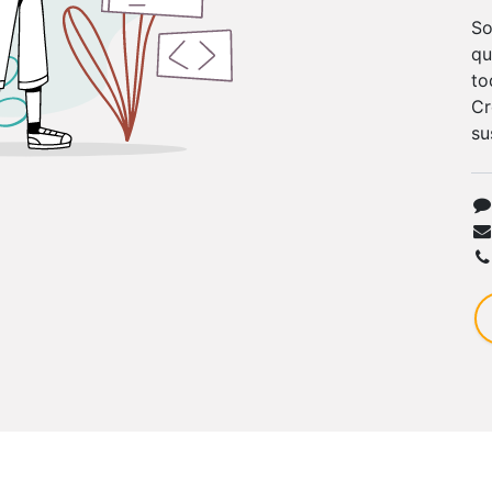
So
qu
to
Cr
su