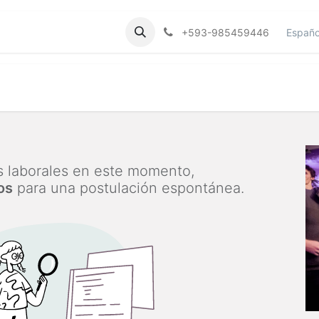
Reclutamiento
Cursos
Españo
+593-985459446
 laborales en este momento,
os
para una postulación espontánea.