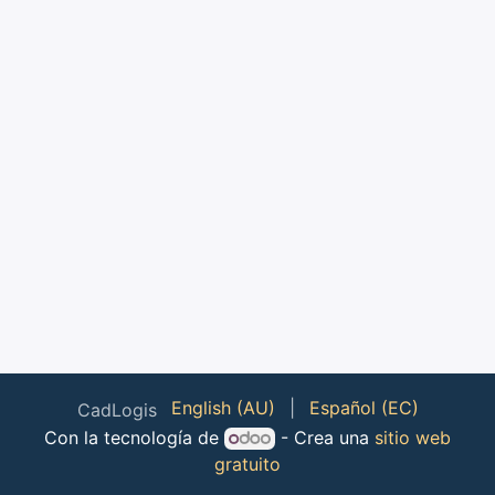
English (AU)
|
Español (EC)
CadLogis
Con la tecnología de
- Crea una
sitio web
gratuito